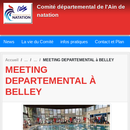
Panneau de gestion des cookies
Comité départemental de l'Ain de
natation
News
La vie du Comité
infos pratiques
Contact et Plan
Accueil
MEETING DEPARTEMENTAL à BELLEY
MEETING
DEPARTEMENTAL À
BELLEY